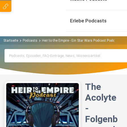
Erlebe Podcasts
Startseite
Podcasts
Heir to the Empire - Ein Star Wars Podcast Podcast
T
The
Acolyte
-
Folgenb