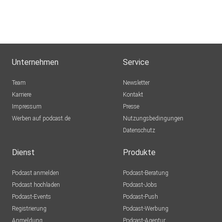
Unternehmen
Service
Team
Newsletter
Karriere
Kontakt
Impressum
Presse
Werben auf podcast.de
Nutzungsbedingungen
Datenschutz
Dienst
Produkte
Podcast anmelden
Podcast-Beratung
Podcast hochladen
Podcast-Jobs
Podcast-Events
Podcast-Push
Registrierung
Podcast-Werbung
Anmeldung
Podcast-Agentur