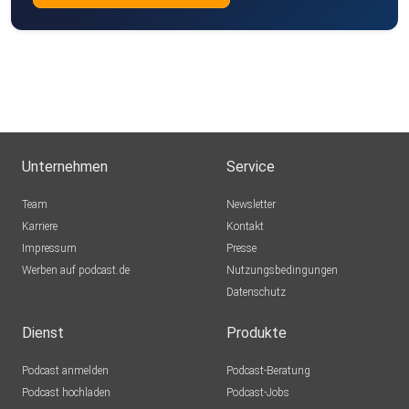
Unternehmen
Service
Team
Newsletter
Karriere
Kontakt
Impressum
Presse
Werben auf podcast.de
Nutzungsbedingungen
Datenschutz
Dienst
Produkte
Podcast anmelden
Podcast-Beratung
Podcast hochladen
Podcast-Jobs