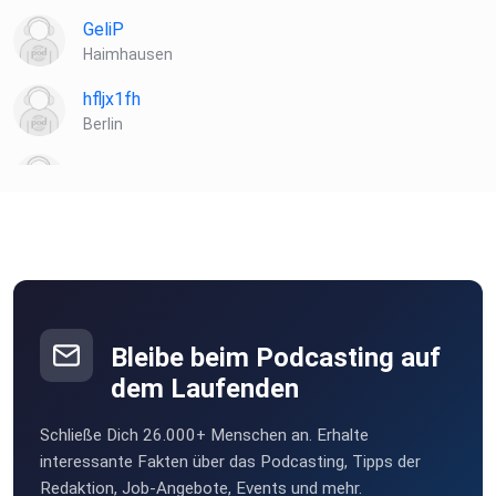
GeliP
Haimhausen
hfljx1fh
Berlin
larsphilipp
wwlstkkr
J
Tabea2206
Jena
Bleibe beim Podcasting auf
Speedmaus
dem Laufenden
J
Schließe Dich 26.000+ Menschen an. Erhalte
DagmarDagmar
interessante Fakten über das Podcasting, Tipps der
Münster
Redaktion, Job-Angebote, Events und mehr.