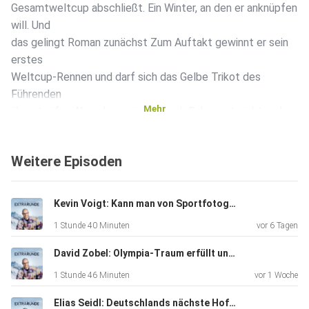
Gesamtweltcup abschließt. Ein Winter, an den er anknüpfen
will. Und
das gelingt Roman zunächst️ Zum Auftakt gewinnt er sein
erstes
Weltcup-Rennen und darf sich das Gelbe Trikot des
Führenden
Mehr
überstreifen Aber dann wird er krank Er kommt nicht mehr
in Fahrt ‍
Bei der WM bestreitet der Routinier nur ein einziges
Weitere Episoden
Rennen. Was so
gut anfing, bleibt am Ende eine herbe Enttäuschung In
dieser Folge
Kevin Voigt: Kann man von Sportfotografie wirklich leben?
erzählt mir Roman, wie es war einmal in Gelb zu laufen.
1 Stunde 40 Minuten
vor 6 Tagen
Welchen
großen Fehler hat er gemacht, dass er nicht mehr in Form
David Zobel: Olympia-Traum erfüllt und am Ende trotzdem aussortiert.
kam? Und
1 Stunde 46 Minuten
vor 1 Woche
wie geht er nun damit um, sich erstmal für den Weltcup
qualifizieren zu müssen? Zudem gibt es unerfreuliche News
Elias Seidl: Deutschlands nächste Hoffnung?