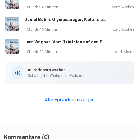
für die
1 Stunde 24 Minuten
vor 2 Wochen
norwegische Elite am Holmenkollen Könnte Vetle
Christiansen in
Daniel Böhm: Olympiasieger, Weltmeister und das frühe Ende
Zukunft auf das Höhentraining verzichten? Die ersten Infos
1 Stunde 46 Minuten
vor 3 Wochen
zum City
Lara Wagner: Vom Triathlon auf den Sprung zum Weltcup!
Biathlon in Dresden sind raus und Frankreichs Superstar
Emilien
1 Stunde 21 Minuten
vor 1 Monat
Jacquelin wechselt die Skimarke!
In Podcasts werben
Schalte jetzt Werbung in Podcasts.
Alle Episoden anzeigen
Kommentare (0)