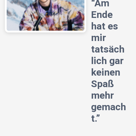
“Am
Ende
hat es
mir
tatsäch
lich gar
keinen
Spaß
mehr
gemach
t.”