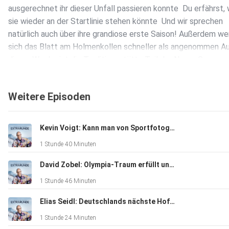
ausgerechnet ihr dieser Unfall passieren konnte ️ Du erfährst,
sie wieder an der Startlinie stehen könnte ️ Und wir sprechen
natürlich auch über ihre grandiose erste Saison! Außerdem w
sich das Blatt am Holmenkollen schneller als angenommen Au
dieser Woche ist die Traditionsstätte Teil der News. Genauso
ein norwegischer Star, der nach einem Fahrradsturz im Kranke
aufwacht
Weitere Episoden
Kevin Voigt: Kann man von Sportfotografie wirklich leben?
1 Stunde 40 Minuten
David Zobel: Olympia-Traum erfüllt und am Ende trotzdem aussortiert.
1 Stunde 46 Minuten
Elias Seidl: Deutschlands nächste Hoffnung?
1 Stunde 24 Minuten