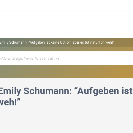
 Emily Schumann: “Aufgeben ist keine Option, aber es tut natürlich weh!”
Emily Schumann: “Aufgeben ist 
weh!”