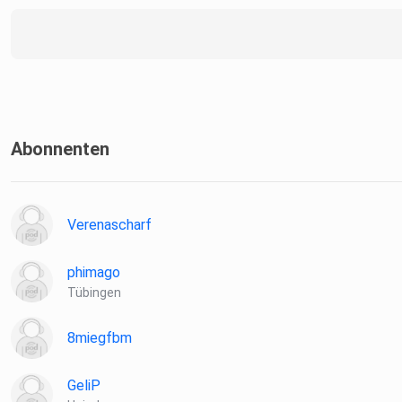
Abonnenten
Verenascharf
phimago
Tübingen
8miegfbm
GeliP