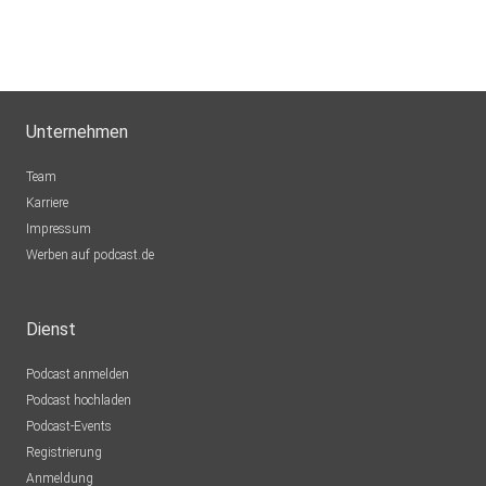
scharfgrammv-pIyn
Unternehmen
Team
Karriere
Impressum
Werben auf podcast.de
Dienst
Podcast anmelden
Podcast hochladen
Podcast-Events
Registrierung
Anmeldung