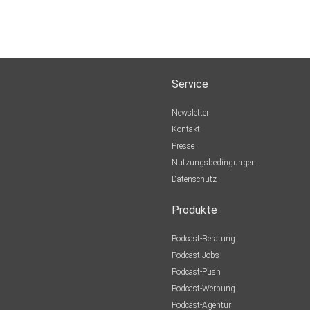
Service
Newsletter
Kontakt
Presse
Nutzungsbedingungen
Datenschutz
Produkte
Podcast-Beratung
Podcast-Jobs
Podcast-Push
Podcast-Werbung
Podcast-Agentur