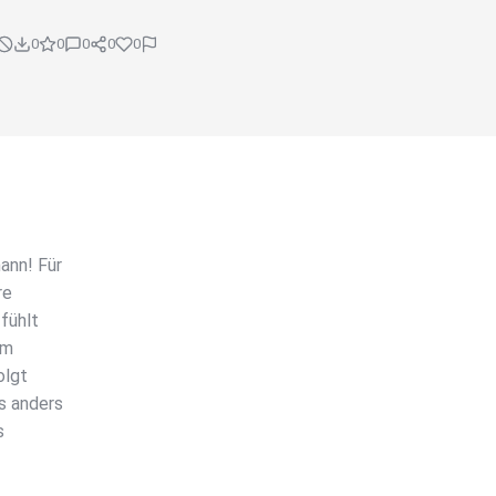
0
0
0
0
0
ann! Für
re
fühlt
em
olgt
s anders
s