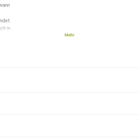
 wann
endet
ch in
Mehr
 wie
nhaus