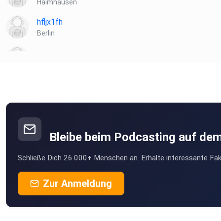
Haimhausen
hfljx1fh
Berlin
larsphilipp
wwlstkkr
J
Tabea2206
Jena
Bleibe beim Podcasting auf de
Speedmaus
Schließe Dich 26.000+ Menschen an. Erhalte interessante Fak
J
DagmarDagmar
Zur Anmeldung
Münster
uaeyejih
Essen