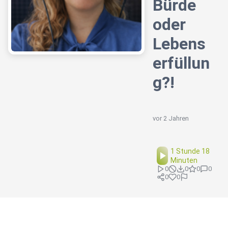
Bürde
oder
Lebens
erfüllun
g?!
vor 2 Jahren
1 Stunde 18
Minuten
0
0
0
0
0
0