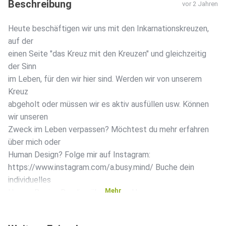
Beschreibung
vor 2 Jahren
Heute beschäftigen wir uns mit den Inkarnationskreuzen,
auf der
einen Seite "das Kreuz mit den Kreuzen" und gleichzeitig
der Sinn
im Leben, für den wir hier sind. Werden wir von unserem
Kreuz
abgeholt oder müssen wir es aktiv ausfüllen usw. Können
wir unseren
Zweck im Leben verpassen? Möchtest du mehr erfahren
über mich oder
Human Design? Folge mir auf Instagram:
https://www.instagram.com/a.busy.mind/ Buche dein
individuelles
Mehr
Human Design Reading über meine Homepage:
https://busymind.de/angebot