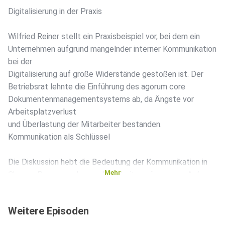
Digitalisierung in der Praxis
Wilfried Reiner stellt ein Praxisbeispiel vor, bei dem ein
Unternehmen aufgrund mangelnder interner Kommunikation
bei der
Digitalisierung auf große Widerstände gestoßen ist. Der
Betriebsrat lehnte die Einführung des agorum core
Dokumentenmanagementsystems ab, da Ängste vor
Arbeitsplatzverlust
und Überlastung der Mitarbeiter bestanden.
Kommunikation als Schlüssel
Die Diskussion hebt die Bedeutung der Kommunikation in
Mehr
Change-Prozessen hervor. Mitarbeiter müssen von Anfang
an in den
Prozess eingebunden werden, um ihre Ängste und
Weitere Episoden
Bedenken zu
adressieren. Emotionen wie Schock und Angst sind