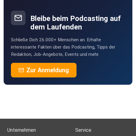
für alle
Unternehmen, die ihre Prozesse optimieren möchten. Katrin
Göpfert
Bleibe beim Podcasting auf
und Wilfried Reiner geben praktische Tipps und
dem Laufenden
Ratschläge, die
Ihnen dabei helfen können, Ihre Prozesse effizienter und
Schließe Dich 26.000+ Menschen an. Erhalte
effektiver zu gestalten.
interessante Fakten über das Podcasting, Tipps der
Redaktion, Job-Angebote, Events und mehr.
Zur Anmeldung
Unternehmen
Service