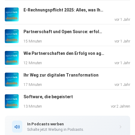
natürliche
E-Rechnungspflicht 2025: Alles, was Ihr Unternehmen jetzt wissen muss
Reaktionen auf Veränderungen, die durch offene und
vor 1 Jahr
kontinuierliche Kommunikation gemildert werden können.
Change-Management-Tipps
Partnerschaft und Open Source: erfolgreiche Zusammenarbeit mit der ETES GmbH
15 Minuten
vor 1 Jahr
Wie Partnerschaften den Erfolg von agorum prägen
Frühzeitige Einbindung: Mitarbeiter
12 Minuten
vor 1 Jahr
frühzeitig in den Veränderungsprozess einbinden, um deren
Akzeptanz zu gewinnen.
Ihr Weg zur digitalen Transformation
17 Minuten
vor 1 Jahr
Software, die begeistert
13 Minuten
vor 2 Jahren
Transparente Kommunikation: Regelmäßige
Updates und offene Gespräche über die Gründe und
In Podcasts werben
Vorteile der
Schalte jetzt Werbung in Podcasts.