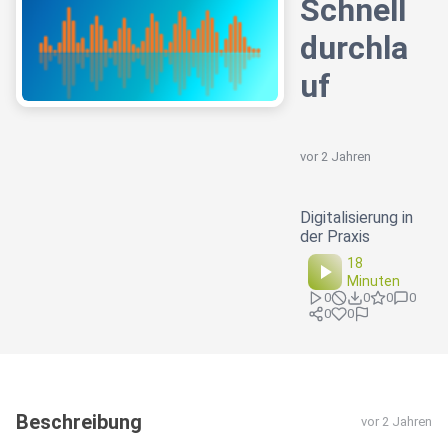
Schnell
durchla
uf
vor 2 Jahren
Digitalisierung in
der Praxis
18
Minuten
0
0
0
0
0
0
Beschreibung
vor 2 Jahren