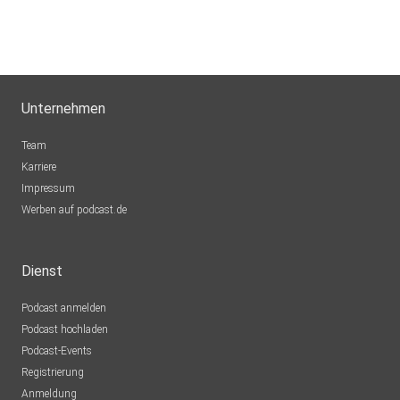
Dreamy
Schaffhausen
KatjaMeyer
Unternehmen
Martfeld
Team
Karriere
Impressum
Werben auf podcast.de
Dienst
Podcast anmelden
Podcast hochladen
Podcast-Events
Registrierung
Anmeldung