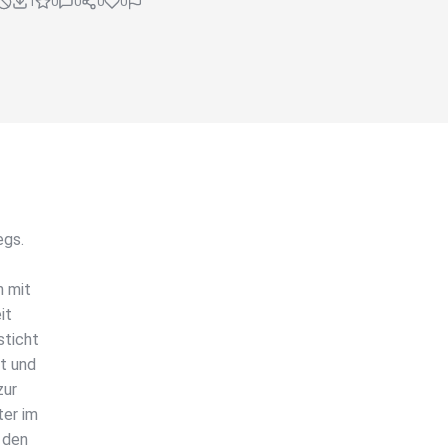
1
0
0
0
0
egs.
h mit
it
sticht
t und
zur
ter im
 den