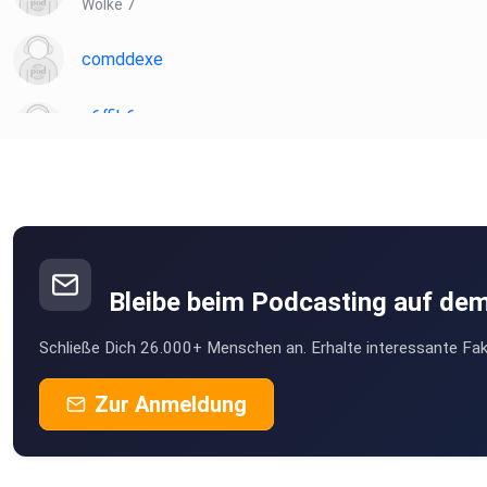
Wolke 7
comddexe
e6ffib6a
Golssen
WunderleMargareta
Hausen im Wiesental
Liki
Bleibe beim Podcasting auf de
pmgps854
Schließe Dich 26.000+ Menschen an. Erhalte interessante Fak
m1u8ofbn
Zur Anmeldung
Moers
Hank26
Hude