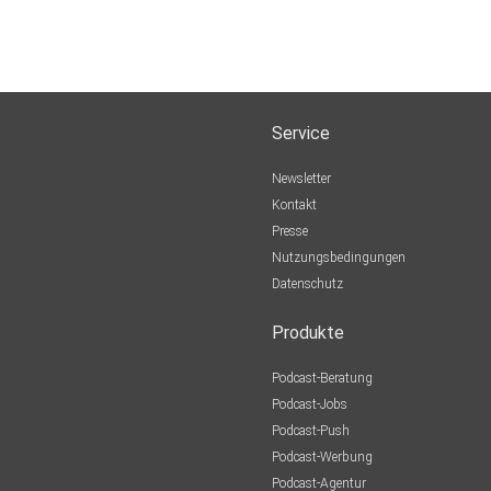
Service
Newsletter
Kontakt
Presse
Nutzungsbedingungen
Datenschutz
Produkte
Podcast-Beratung
Podcast-Jobs
Podcast-Push
Podcast-Werbung
Podcast-Agentur