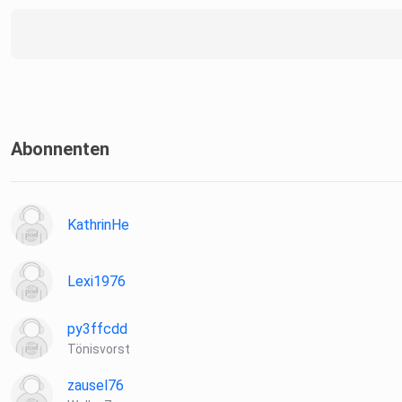
Abonnenten
KathrinHe
Lexi1976
py3ffcdd
Tönisvorst
zausel76