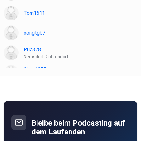
Tom1611
oongtgb7
Pu2378
Nemsdorf-Göhrendorf
Gitte1957
windeck
nyz75qz8
Maro68
Frankfurt am Main
Bleibe beim Podcasting auf
Patipta
dem Laufenden
Laudenbach