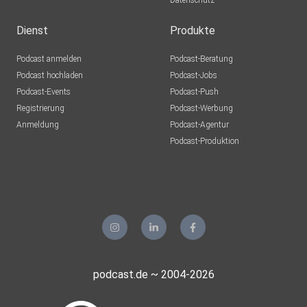
Datenschutz
xawrdqok
Dienst
Produkte
Franzel07
Podcast anmelden
Podcast-Beratung
Altena
Podcast hochladen
Podcast-Jobs
Podcast-Events
Podcast-Push
Mrn68
Registrierung
Podcast-Werbung
Frankfurt
Anmeldung
Podcast-Agentur
Tinuschi
Podcast-Produktion
Nauen
Ulfklinkert
Gersfeld
t5w7tu1n
Gampopa8
podcast.de ~ 2004-2026
Bechtolsheim