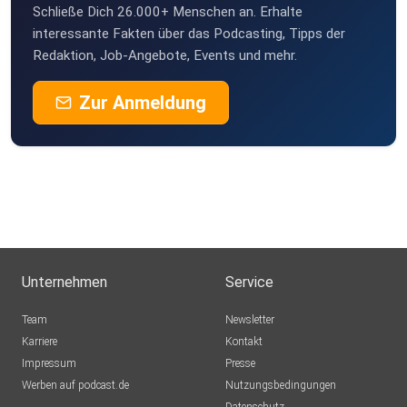
Schließe Dich 26.000+ Menschen an. Erhalte
TomMcGraw
interessante Fakten über das Podcasting, Tipps der
Nürnberg
Redaktion, Job-Angebote, Events und mehr.
CoolBerth
Canada
Zur Anmeldung
gukpixtl
Ommailo
Erfurt
rap68
Unternehmen
Service
Maxmica
Team
Newsletter
Haren
Karriere
Kontakt
Grisigrimm
Impressum
Presse
Böheimkirchen
Werben auf podcast.de
Nutzungsbedingungen