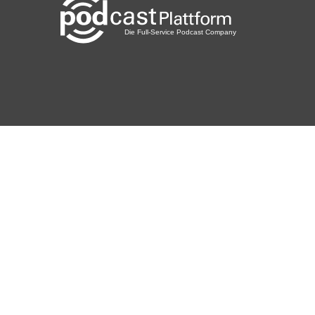
Nigonzo
Hainstadt
13ella
Offenburg
Mooswichtel
Ebersbach
Sueffel
Andernach
Soldering
Newnan
eschmiel
Regensburg
BabetteMehl
Meerane