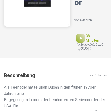
or
vor 4 Jahren
38
Minuten
2
0
0
0
0
0
Beschreibung
vor 4 Jahren
Als Teenager hatte Brian Dugan in den frühen 1970er
Jahren eine
Begegnung mit einem der berühmtesten Serienmörder der
USA. Ein