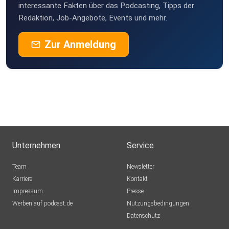
interessante Fakten über das Podcasting, Tipps der
Nürnberg
Redaktion, Job-Angebote, Events und mehr.
CoolBerth
Zur Anmeldung
Canada
gukpixtl
Ommailo
Erfurt
rap68
Unternehmen
Service
Maxmica
Team
Newsletter
Haren
Karriere
Kontakt
Impressum
Grisigrimm
Presse
Werben auf podcast.de
Böheimkirchen
Nutzungsbedingungen
Datenschutz