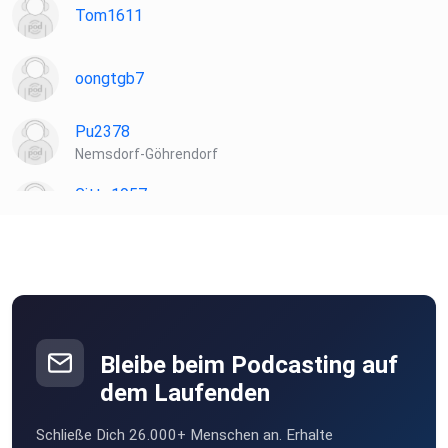
Tom1611
oongtgb7
Pu2378
Nemsdorf-Göhrendorf
Gitte1957
windeck
nyz75qz8
Maro68
Frankfurt am Main
Bleibe beim Podcasting auf
Patipta
dem Laufenden
Laudenbach
Schließe Dich 26.000+ Menschen an. Erhalte
TomMcGraw