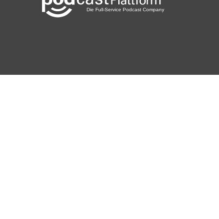
Hainstadt
13ella
Offenburg
Mooswichtel
Ebersbach
Sueffel
Andernach
Soldering
Newnan
eschmiel
Regensburg
BabetteMehl
Meerane
wiydodbb