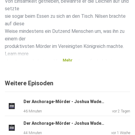
Von Einsamkeit getrieben, bewahrte er die Leichen auf und
setzte
sie sogar beim Essen zu sich an den Tisch. Nilsen brachte
auf diese
Weise mindestens ein Dutzend Menschen um, was ihn zu
einem der
produktivsten Mörder im Vereinigten Königreich machte.
Learn more
Mehr
about your ad choices. Visit megaphone.fm/adchoices
Weitere Episoden
Der Anchorage-Mörder - Joshua Wade - Teil 2
46 Minuten
vor 2 Tagen
Der Anchorage-Mörder - Joshua Wade - Teil 1
44 Minuten
vor 1 Woche