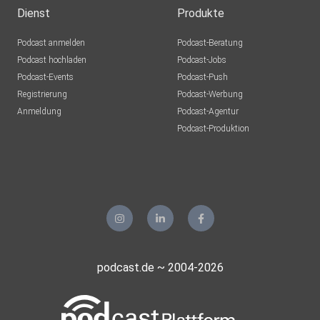
xawrdqok
Dienst
Produkte
Franzel07
Podcast anmelden
Podcast-Beratung
Altena
Podcast hochladen
Podcast-Jobs
Podcast-Events
Podcast-Push
Mrn68
Registrierung
Podcast-Werbung
Frankfurt
Anmeldung
Podcast-Agentur
Tinuschi
Podcast-Produktion
Nauen
Ulfklinkert
Gersfeld
t5w7tu1n
Gampopa8
podcast.de ~ 2004-2026
Bechtolsheim
Nigonzo