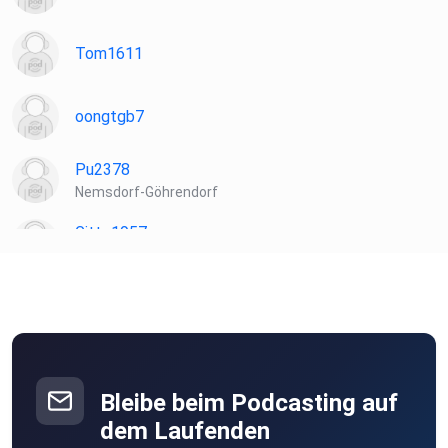
Tom1611
oongtgb7
Pu2378
Nemsdorf-Göhrendorf
Gitte1957
windeck
nyz75qz8
Maro68
Frankfurt am Main
Bleibe beim Podcasting auf
Patipta
dem Laufenden
Laudenbach