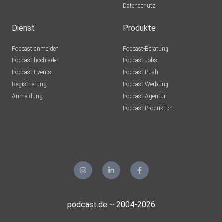
Datenschutz
xawrdqok
Dienst
Produkte
Franzel07
Podcast anmelden
Podcast-Beratung
Altena
Podcast hochladen
Podcast-Jobs
Podcast-Events
Podcast-Push
Mrn68
Registrierung
Podcast-Werbung
Frankfurt
Anmeldung
Podcast-Agentur
Tinuschi
Podcast-Produktion
Nauen
Ulfklinkert
Gersfeld
t5w7tu1n
Gampopa8
podcast.de ~ 2004-2026
Bechtolsheim