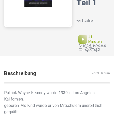
Teil 1
vor 3 Jahren
41
Minuten
1
1
0
0
0
0
0
Beschreibung
vor 3 Jahren
Patrick Wayne Kearney wurde 1939 in Los Angeles,
Kalifornien,
geboren. Als Kind wurde er von Mitschülern unerbittlich
gequält,