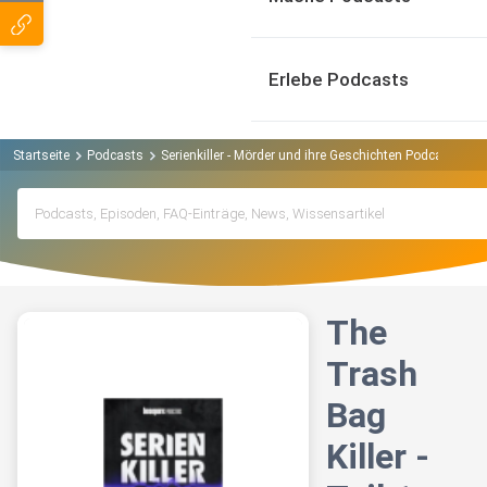
Erlebe Podcasts
Startseite
Podcasts
Serienkiller - Mörder und ihre Geschichten Podcast
Th
The
Trash
Bag
Killer -