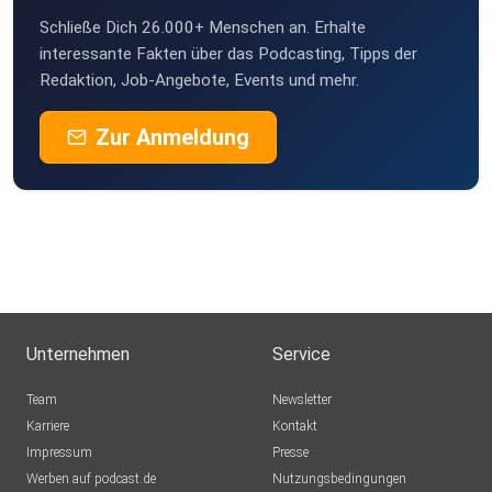
Schließe Dich 26.000+ Menschen an. Erhalte
TomMcGraw
interessante Fakten über das Podcasting, Tipps der
Nürnberg
Redaktion, Job-Angebote, Events und mehr.
CoolBerth
Canada
Zur Anmeldung
gukpixtl
Ommailo
Erfurt
rap68
Unternehmen
Service
Maxmica
Team
Newsletter
Haren
Karriere
Kontakt
Grisigrimm
Impressum
Presse
Böheimkirchen
Werben auf podcast.de
Nutzungsbedingungen