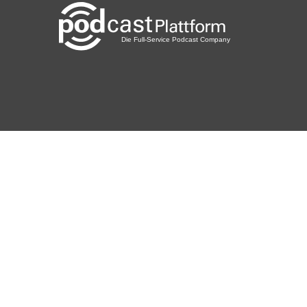
Nigonzo
Hainstadt
13ella
Offenburg
Mooswichtel
Ebersbach
Sueffel
Andernach
Soldering
Newnan
eschmiel
Regensburg
BabetteMehl
Meerane