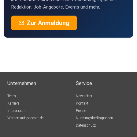
Nürnberg
Redaktion, Job-Angebote, Events und mehr.
CoolBerth
Zur Anmeldung
Canada
gukpixtl
Ommailo
Erfurt
rap68
Unternehmen
Service
Maxmica
Team
Newsletter
Haren
Karriere
Kontakt
Impressum
Grisigrimm
Presse
Werben auf podcast.de
Böheimkirchen
Nutzungsbedingungen
Datenschutz
xawrdqok