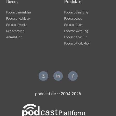
Dienst
Produkte
Franzel07
Podcast anmelden
Podcast-Beratung
Altena
Podcast hochladen
Podcast-Jobs
Podcast-Events
Podcast-Push
Mrn68
Registrierung
Podcast-Werbung
Frankfurt
Anmeldung
Podcast-Agentur
Tinuschi
Podcast-Produktion
Nauen
Ulfklinkert
Gersfeld
t5w7tu1n
Gampopa8
podcast.de ~ 2004-2026
Bechtolsheim
Nigonzo
Hainstadt