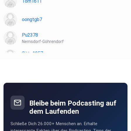
Tom1611
oongtgb7
Pu2378
Nemsdorf-Göhrendorf
Gitte1957
windeck
nyz75qz8
Maro68
Frankfurt am Main
Bleibe beim Podcasting auf
Patipta
dem Laufenden
Laudenbach
Schließe Dich 26.000+ Menschen an. Erhalte
TomMcGraw
interessante Fakten über das Podcasting, Tipps der