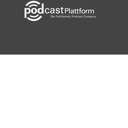
Nigonzo
Hainstadt
13ella
Offenburg
Mooswichtel
Ebersbach
Sueffel
Andernach
Soldering
Newnan
eschmiel
Regensburg
BabetteMehl
Meerane