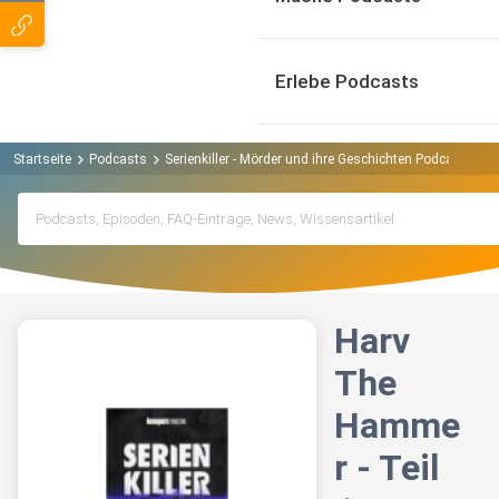
Erlebe Podcasts
Startseite
Podcasts
Serienkiller - Mörder und ihre Geschichten Podcast
Ha
Harv
The
Hamme
r - Teil