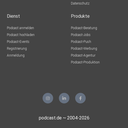
Datenschutz
xawrdqok
Dienst
Produkte
Franzel07
Podcast anmelden
Podcast-Beratung
Altena
Podcast hochladen
Podcast-Jobs
Podcast-Events
Podcast-Push
Mrn68
Registrierung
Podcast-Werbung
Frankfurt
Anmeldung
Podcast-Agentur
Tinuschi
Podcast-Produktion
Nauen
Ulfklinkert
Gersfeld
t5w7tu1n
Gampopa8
podcast.de ~ 2004-2026
Bechtolsheim