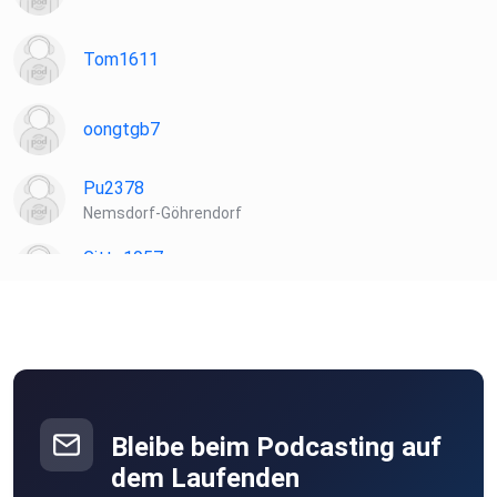
Tom1611
oongtgb7
Pu2378
Nemsdorf-Göhrendorf
Gitte1957
windeck
nyz75qz8
Maro68
Frankfurt am Main
Bleibe beim Podcasting auf
Patipta
dem Laufenden
Laudenbach