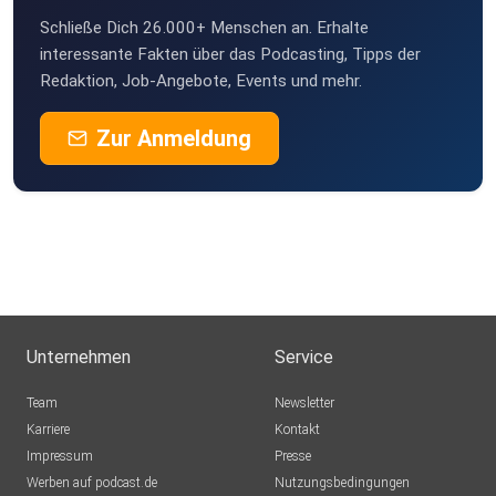
Schließe Dich 26.000+ Menschen an. Erhalte
TomMcGraw
interessante Fakten über das Podcasting, Tipps der
Nürnberg
Redaktion, Job-Angebote, Events und mehr.
CoolBerth
Zur Anmeldung
Canada
gukpixtl
Ommailo
Erfurt
rap68
Unternehmen
Service
Maxmica
Team
Newsletter
Haren
Karriere
Kontakt
Impressum
Grisigrimm
Presse
Werben auf podcast.de
Böheimkirchen
Nutzungsbedingungen