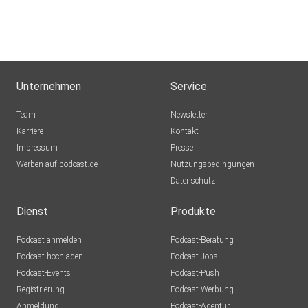
Unternehmen
Service
Team
Newsletter
Karriere
Kontakt
Impressum
Presse
Werben auf podcast.de
Nutzungsbedingungen
Datenschutz
Dienst
Produkte
Podcast anmelden
Podcast-Beratung
Podcast hochladen
Podcast-Jobs
Podcast-Events
Podcast-Push
Registrierung
Podcast-Werbung
Anmeldung
Podcast-Agentur