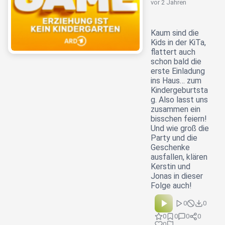
vor 2 Jahren
Kaum sind die
Kids in der KiTa,
flattert auch
schon bald die
erste Einladung
ins Haus… zum
Kindergeburtsta
g. Also lasst uns
zusammen ein
bisschen feiern!
Und wie groß die
Party und die
Geschenke
ausfallen, klären
Kerstin und
Jonas in dieser
Folge auch!
0
0
0
0
0
0
0