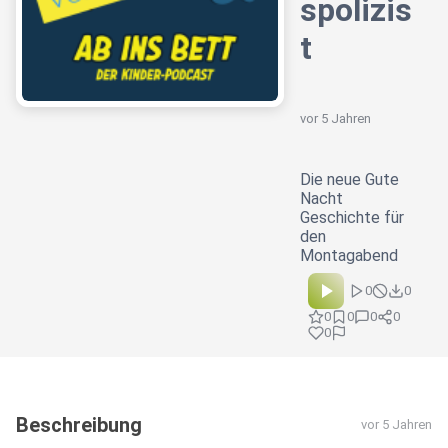
spolizis
t
vor 5 Jahren
Die neue Gute
Nacht
Geschichte für
den
Montagabend
0
0
0
0
0
0
0
Beschreibung
vor 5 Jahren