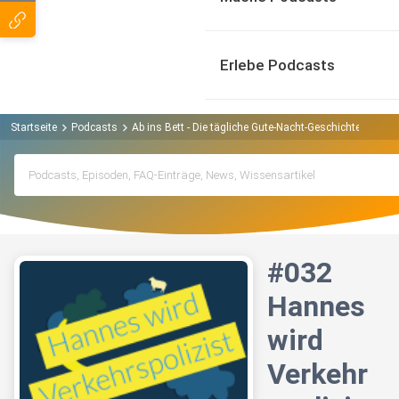
Erlebe Podcasts
Startseite
Podcasts
Ab ins Bett - Die tägliche Gute-Nacht-Geschichte Podcas
#032
Hannes
wird
Verkehr