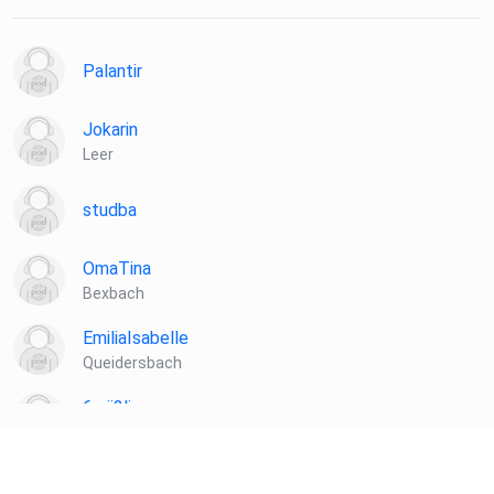
Palantir
Jokarin
Leer
studba
OmaTina
Bexbach
EmiliaIsabelle
Queidersbach
6zrii2li
Hallbergmoos
hnjnnegu