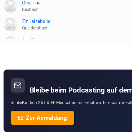
OmaTina
Bexbach
EmiliaIsabelle
Queidersbach
6zrii2li
Hallbergmoos
hnjnnegu
Braunsbach
ieyidlhu
Bleibe beim Podcasting auf de
Schließe Dich 26.000+ Menschen an. Erhalte interessante Fak
Zur Anmeldung