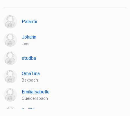
Palantir
Jokarin
Leer
studba
OmaTina
Bexbach
EmiliaIsabelle
Queidersbach
6zrii2li
Hallbergmoos
hnjnnegu