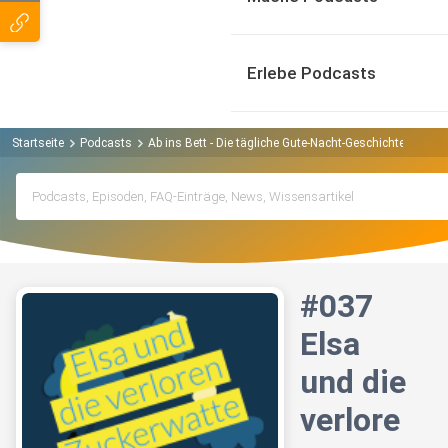
Erlebe Podcasts
Startseite
Podcasts
Ab ins Bett - Die tägliche Gute-Nacht-Geschichte Podcas
#037
Elsa
und die
verlore