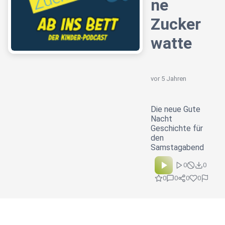
ne
Zucker
watte
vor 5 Jahren
Die neue Gute
Nacht
Geschichte für
den
Samstagabend
0
0
0
0
0
0