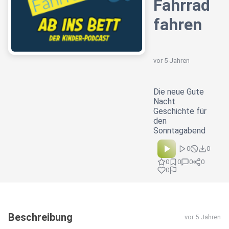
Fahrrad
fahren
vor 5 Jahren
Die neue Gute
Nacht
Geschichte für
den
Sonntagabend
0
0
0
0
0
0
0
Beschreibung
vor 5 Jahren