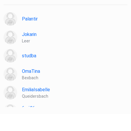
Palantir
Jokarin
Leer
studba
OmaTina
Bexbach
EmiliaIsabelle
Queidersbach
6zrii2li
Hallbergmoos
hnjnnegu