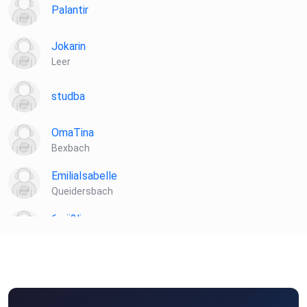
Palantir
Jokarin
Leer
studba
OmaTina
Bexbach
EmiliaIsabelle
Queidersbach
6zrii2li
Hallbergmoos
hnjnnegu
Braunsbach