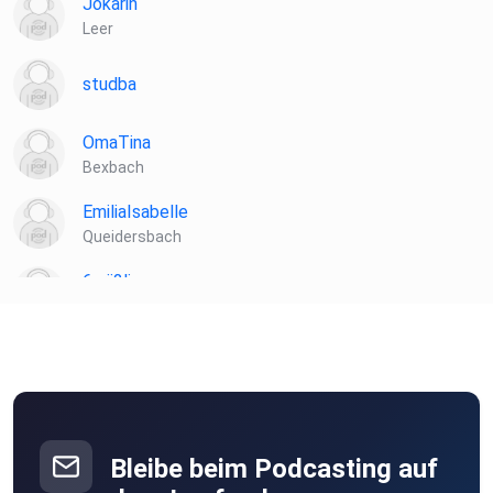
Jokarin
Leer
studba
OmaTina
Bexbach
EmiliaIsabelle
Queidersbach
6zrii2li
Hallbergmoos
hnjnnegu
Braunsbach
ieyidlhu
Bleibe beim Podcasting auf