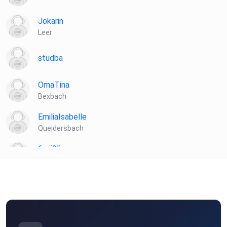
Jokarin
Leer
studba
OmaTina
Bexbach
EmiliaIsabelle
Queidersbach
6zrii2li
Hallbergmoos
hnjnnegu
Braunsbach
ieyidlhu