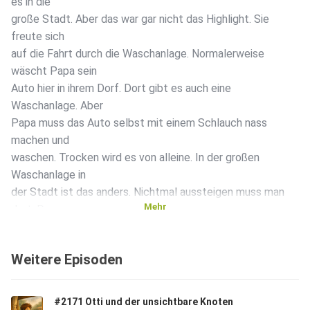
es in die
große Stadt. Aber das war gar nicht das Highlight. Sie
freute sich
auf die Fahrt durch die Waschanlage. Normalerweise
wäscht Papa sein
Auto hier in ihrem Dorf. Dort gibt es auch eine
Waschanlage. Aber
Papa muss das Auto selbst mit einem Schlauch nass
machen und
waschen. Trocken wird es von alleine. In der großen
Waschanlage in
der Stadt ist das anders. Nichtmal aussteigen muss man
Mehr
dort. Das
Auto fährt ganz alleine durch - während man drinsitzt.
Wanda wollte
Weitere Episoden
schon immer wissen was in diesen Waschanlagen passiert
und wie die
funktionieren. Als sie das Geheimnis der Waschanlage
#2171 Otti und der unsichtbare Knoten