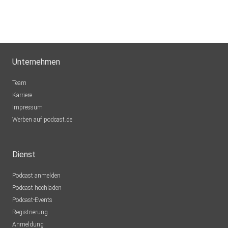
Unternehmen
Team
Karriere
Impressum
Werben auf podcast.de
Dienst
Podcast anmelden
Podcast hochladen
Podcast-Events
Registrierung
Anmeldung