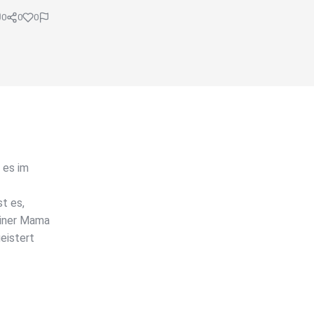
0
0
0
 es im
t es,
einer Mama
eistert