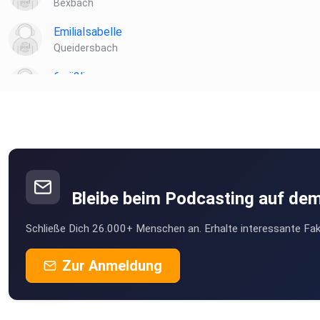
Bexbach
EmiliaIsabelle
Queidersbach
6zrii2li
Hallbergmoos
hnjnnegu
Braunsbach
ieyidlhu
Bleibe beim Podcasting auf de
Schließe Dich 26.000+ Menschen an. Erhalte interessante Fak
Zur Anmeldung