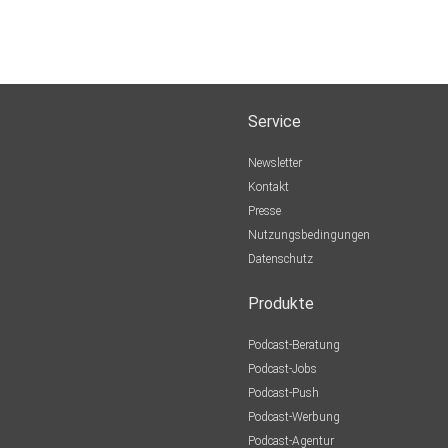
Service
Newsletter
Kontakt
Presse
Nutzungsbedingungen
Datenschutz
Produkte
Podcast-Beratung
Podcast-Jobs
Podcast-Push
Podcast-Werbung
Podcast-Agentur