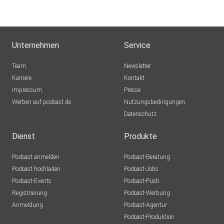
Unternehmen
Service
Team
Newsletter
Karriere
Kontakt
Impressum
Presse
Werben auf podcast.de
Nutzungsbedingungen
Datenschutz
Dienst
Produkte
Podcast anmelden
Podcast-Beratung
Podcast hochladen
Podcast-Jobs
Podcast-Events
Podcast-Push
Registrierung
Podcast-Werbung
Anmeldung
Podcast-Agentur
Podcast-Produktion