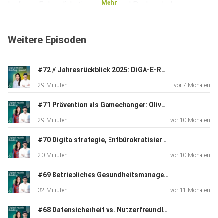
Mehr
In dieser Folge diskutieren Anne und Paul auch das
Lobbyregister und was Sie von Verbänden in
Zukunft einsehen können. Außerdem besteht die
Weitere Episoden
Möglichkeit, die
Vorstandsmitglieder Henrik Emmert und
Markus Müller zu treffen. Jetzt reinhören und
#72 // Jahresrückblick 2025: DiGA‑E‑Rezept, KI‑Regulierung und Ausblick 2026
erfahren, wo die beiden sich gerade aufhalten!
29 Minuten
vor 7 Monaten
#71 Prävention als Gamechanger: Oliver Neumann über digitale Gesundheit, die wirkt bevor wir krank werden
29 Minuten
vor 10 Monaten
#70 Digitalstrategie, Entbürokratisierung und KI – Chancen statt Sparprogramm
20 Minuten
vor 10 Monaten
#69 Betriebliches Gesundheitsmanagement
32 Minuten
vor 11 Monaten
#68 Datensicherheit vs. Nutzerfreundlichkeit?