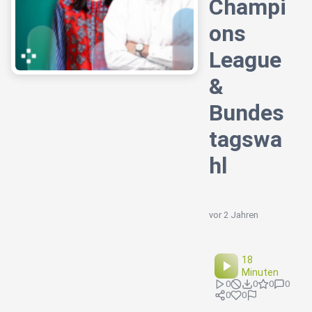
Champi
ons
League
&
Bundes
tagswa
hl
vor 2 Jahren
18
Minuten
0
0
0
0
0
0