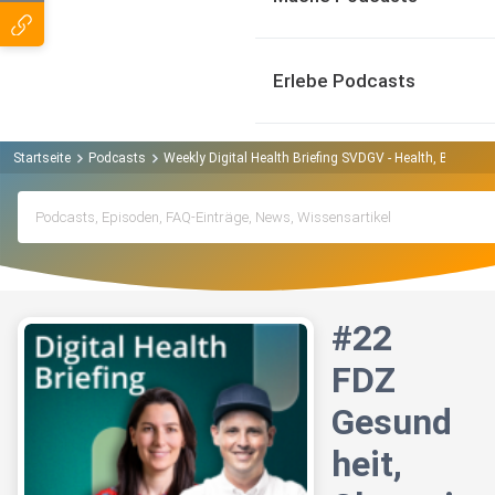
Erlebe Podcasts
Startseite
Podcasts
Weekly Digital Health Briefing SVDGV - Health, Bits & B
#22
FDZ
Gesund
heit,