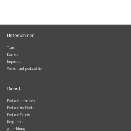
Unternehmen
Team
Karriere
Impressum
Werben auf podcast.de
Dienst
Podcast anmelden
Podcast hochladen
Podcast-Events
Registrierung
Anmeldung