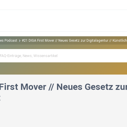
ites Podcast
#21 DIGA First Mover // Neues Gesetz zur Digitalagentur // Künstlich
irst Mover // Neues Gesetz zur
z