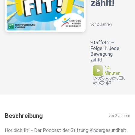
zählt!
vor 2 Jahren
Staffel 2 –
Folge 1: Jede
Bewegung
zählt!
14
Minuten
0
0
0
0
0
0
Beschreibung
vor 2 Jahren
Hör dich fit! - Der Podcast der Stiftung Kindergesundheit