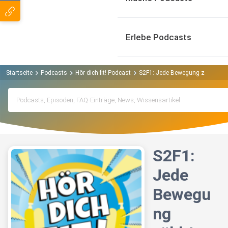
Erlebe Podcasts
Startseite
Podcasts
Hör dich fit! Podcast
S2F1: Jede Bewegung zählt!
S2F1:
Jede
Bewegu
ng