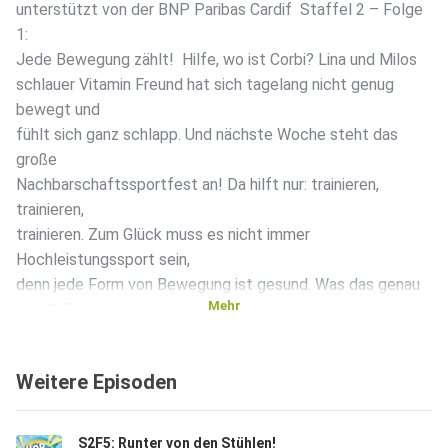
unterstützt von der BNP Paribas Cardif Staffel 2 – Folge
1:
Jede Bewegung zählt! Hilfe, wo ist Corbi? Lina und Milos
schlauer Vitamin Freund hat sich tagelang nicht genug
bewegt und
fühlt sich ganz schlapp. Und nächste Woche steht das
große
Nachbarschaftssportfest an! Da hilft nur: trainieren,
trainieren,
trainieren. Zum Glück muss es nicht immer
Hochleistungssport sein,
denn jede Form von Bewegung ist gesund. Was das genau
Mehr
heißt? Das
erfährst du in dieser Folge. Hier gehts zu Corbi’s
Bewegungstagebuch:
Weitere Episoden
http://s144625188.online.de/hoerdichfit/Hoer_dich_fit_Co
rbis_Bewegungstagebuch.pdf
Abonniere jetzt unseren Youtube-Kanal, um keine Folge
S2F5: Runter von den Stühlen!