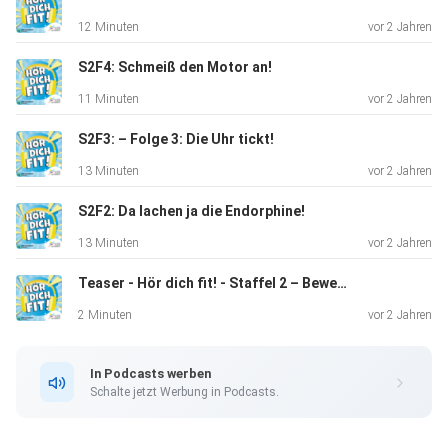
mehr zu
12 Minuten
vor 2 Jahren
verpassen. Noch mehr von der Stiftung Kindergesundheit:
Instagram Facebook LinkedIn Homepage
S2F4: Schmeiß den Motor an!
11 Minuten
vor 2 Jahren
S2F3: – Folge 3: Die Uhr tickt!
13 Minuten
vor 2 Jahren
S2F2: Da lachen ja die Endorphine!
13 Minuten
vor 2 Jahren
Teaser - Hör dich fit! - Staffel 2 – Bewegung - Der Podcast der Stiftung Kindergesundheit unterstützt von der BNP Paribas Cardif
2 Minuten
vor 2 Jahren
In Podcasts werben
Schalte jetzt Werbung in Podcasts.