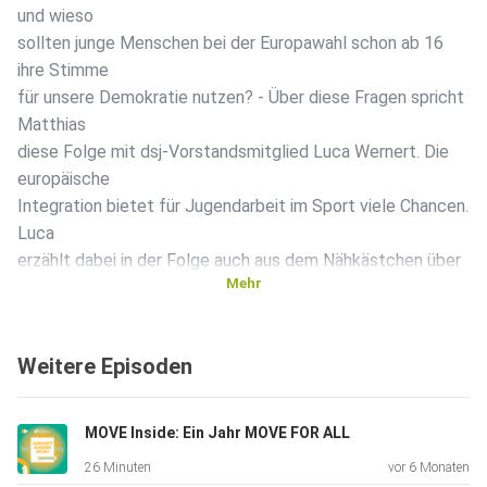
und wieso
sollten junge Menschen bei der Europawahl schon ab 16
ihre Stimme
für unsere Demokratie nutzen? - Über diese Fragen spricht
Matthias
diese Folge mit dsj-Vorstandsmitglied Luca Wernert. Die
europäische
Integration bietet für Jugendarbeit im Sport viele Chancen.
Luca
erzählt dabei in der Folge auch aus dem Nähkästchen über
Mehr
seine
schönsten Erfahrungen im europäischen Kontext.
Weiterführende
Weitere Episoden
Links: Internationale Jugendarbeit im Sport:
https://www.dsj.de/themen/internationale-jugendarbeit-
im-sport
MOVE Inside: Ein Jahr MOVE FOR ALL
26 Minuten
vor 6 Monaten