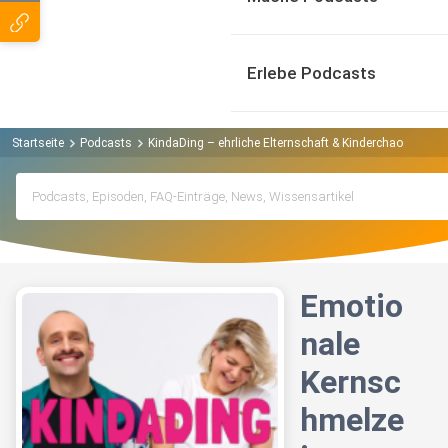
Erlebe Podcasts
Startseite
Podcasts
KindaDing – ehrliche Elternschaft & Kinderchaos Podca
Emotio
nale
Kernsc
hmelze