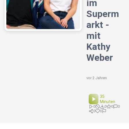
im
Superm
arkt -
mit
Kathy
Weber
vor 2 Jahren
35
Minuten
0
0
0
0
0
0