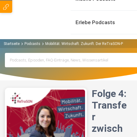
Erlebe Podcasts
Startseite
Podcasts
Mobilität. Wirtschaft. Zukunft. Der ReTraSON-Podcast
Folge 4:
Transfe
r
zwisch