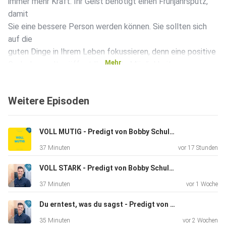
immer mehr Kraft. Ihr Geist benötigt einen Frühjahrsputz,
damit
Sie eine bessere Person werden können. Sie sollten sich
auf die
guten Dinge in Ihrem Leben fokussieren, denn eine positive
Mehr
Gedankenwelt eröffnet Ihnen alle Möglichkeiten.
Weitere Episoden
Hier können Sie den wöchentlichen Newsletter von Hour of
Power
bestellen: https://t1p.de/buxf
VOLL MUTIG - Predigt von Bobby Schuller
37 Minuten
vor 17 Stunden
Weitere Informationen, inkl. unserem kostenlosen
VOLL STARK - Predigt von Bobby Schuller
Freundesbrief,
37 Minuten
vor 1 Woche
finden Sie hier: https://hourofpower.de/
Du erntest, was du sagst - Predigt von Bobby Schuller
35 Minuten
vor 2 Wochen