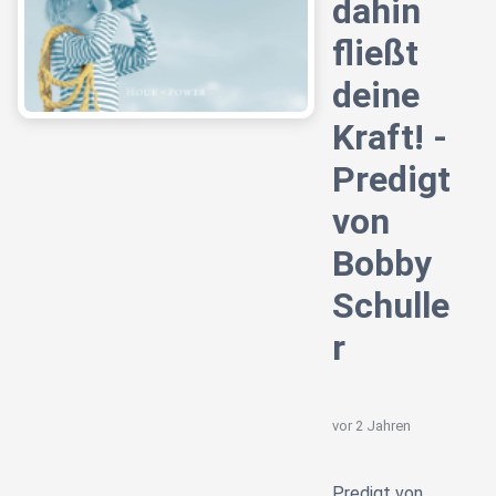
dahin
fließt
deine
Kraft! -
Predigt
von
Bobby
Schulle
r
vor 2 Jahren
Predigt von