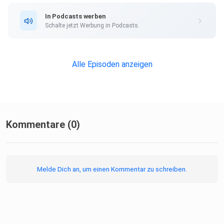
In Podcasts werben
Schalte jetzt Werbung in Podcasts.
Wenn Ihr Fragen oder Anregungen habt, schreibt uns unter
podcast@affido.at
Alle Episoden anzeigen
Credits:
Moderation: Ludwig Krausneker, Antonia Stabinger
Kommentare (0)
Redaktion affido: Jutta Eigner, Jenny Gissing
Melde Dich an, um einen Kommentar zu schreiben.
Konzeption, Beratung und Produktion: OH WOW