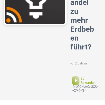
andel
zu
mehr
Erdbeb
en
führt?
vor 2 Jahren
90
Sekunden
0
0
0
0
0
0