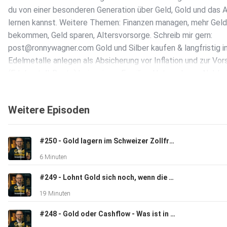
du von einer besonderen Generation über Geld, Gold und das 
lernen kannst. Weitere Themen: Finanzen managen, mehr Geld
bekommen, Geld sparen, Altersvorsorge. Schreib mir gern:
post@ronnywagner.com Gold und Silber kaufen & langfristig i
Edelmetalle anlegen als Absicherung vor Inflation und zur Vor
(Edelmetall-Rente) bei meinem Familien-Unternehmen Noble
Factory: www.anlage-in-gold.de
Weitere Episoden
#250 - Gold lagern im Schweizer Zollfreilager: Wer hat Zugriff auf dein Vermögen?
6 Minuten
#249 - Lohnt Gold sich noch, wenn die Zinsen steigen?
19 Minuten
#248 - Gold oder Cashflow - Was ist in der Krise wichtiger? (mit Luis Pazos)