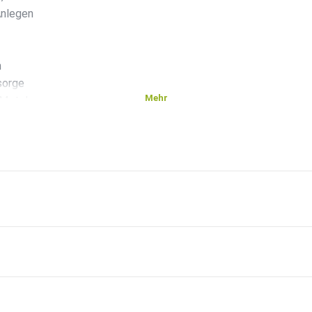
Anlegen
n
sorge
Mehr
 Metal