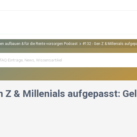
gen aufbauen & für die Rente vorsorgen Podcast
#132 - Gen Z & Millenials aufgepa
 Z & Millenials aufgepasst: Gel