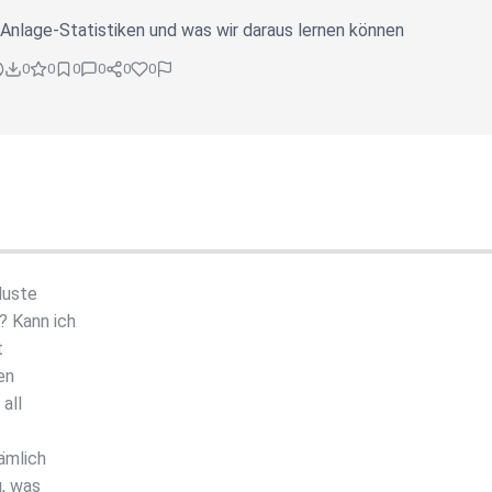
nlage-Statistiken und was wir daraus lernen können
0
0
0
0
0
0
luste
? Kann ich
t
en
all
ämlich
u, was