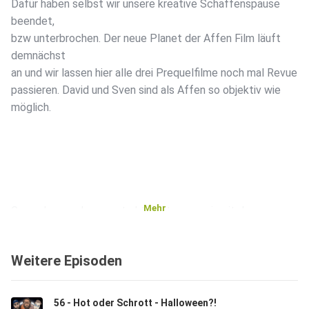
Dafür haben selbst wir unsere kreative Schaffenspause
beendet,
bzw unterbrochen. Der neue Planet der Affen Film läuft
demnächst
an und wir lassen hier alle drei Prequelfilme noch mal Revue
passieren. David und Sven sind als Affen so objektiv wie
möglich.
Mehr
Ganz clean und super strukturiert rasen wir mit der
Kokosnuss
durch die Filme.
Weitere Episoden
56 - Hot oder Schrott - Halloween?!