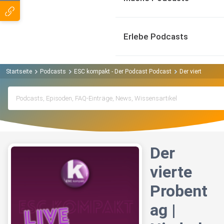
Erlebe Podcasts
Startseite
Podcasts
ESC kompakt - Der Podcast Podcast
Der vierte Probe
Der
vierte
Probent
ag |