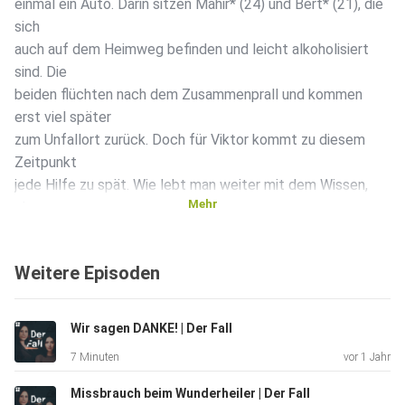
einmal ein Auto. Darin sitzen Mahir* (24) und Bert* (21), die
sich
auch auf dem Heimweg befinden und leicht alkoholisiert
sind. Die
beiden flüchten nach dem Zusammenprall und kommen
erst viel später
zum Unfallort zurück. Doch für Viktor kommt zu diesem
Zeitpunkt
jede Hilfe zu spät. Wie lebt man weiter mit dem Wissen,
Mehr
einen
anderen Menschen getötet zu haben? *Namen geändert
Passend dazu?
Weitere Episoden
Unsere YouTube Folge “Viktor (18) - Zum Sterben
zurückgelassen |
Der Fall”: https://youtu.be/qvVQz9Xjwt8
Wir sagen DANKE! | Der Fall
_______________ Weitere
7 Minuten
vor 1 Jahr
Links und Infos aus der Folge: Der Fall auf YouTube:
https://www.youtube.com/@DerFall Die Frage - funk - von
Missbrauch beim Wunderheiler | Der Fall