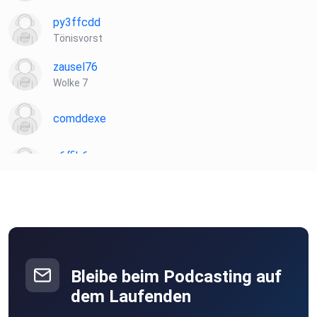
py3ffcdd
Tönisvorst
zausel76
Wolke 7
comddexe
e6ffib6a
Golssen
WunderleMargareta
Hausen im Wiesental
Liki
Bleibe beim Podcasting auf
dem Laufenden
pmgps854