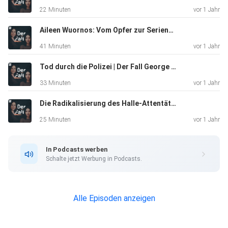
ARD und
22 Minuten
vor 1 Jahr
ZDF:
https://open.spotify.com/show/7Dg1kagyDwPeWGTNzjq
Aileen Wuornos: Vom Opfer zur Serienmörderin | Der Fall
Gkt?si=28eb237551f044f7
41 Minuten
vor 1 Jahr
Schreib uns an: derfall@funk.net _______________ Hosts:
Lydia
Tod durch die Polizei | Der Fall George Floyd
Benecke, Sarah Koldehoff Autorin: Sarah Koldehoff
33 Minuten
vor 1 Jahr
Schnitt: Joachim
Die Radikalisierung des Halle-Attentäters | Der Fall
Leyh Grafik: Pauline Branke Redaktion funk/ZDF: Vivien
Hartmann,
25 Minuten
vor 1 Jahr
Lilly Amankwah, Anne Höhn Eine Produktion von LOOKS
Media GmbH für
In Podcasts werben
funk. In Zusammenarbeit mit frontal. LOOKS Media GmbH
Schalte jetzt Werbung in Podcasts.
Redaktionsleiter: Volker Zeimantz Creative Producer: Paula
Willert
Producer: Anne Tiede Social Media Manager: Hannes
Alle Episoden anzeigen
Krüger Social
Media Executive: Felix Bergemann Recherche: Christoph