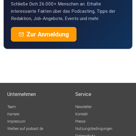
Schließe Dich 26.000+ Menschen an. Erhalte
m1u8ofbn
interessante Fakten über das Podcasting, Tipps der
Moers
Redaktion, Job-Angebote, Events und mehr.
Hank26
Zur Anmeldung
Hude
Dreamy
Schaffhausen
KatjaMeyer
Martfeld
Unternehmen
Service
Team
Newsletter
Karriere
Kontakt
Impressum
Presse
Werben auf podcast.de
Nutzungsbedingungen