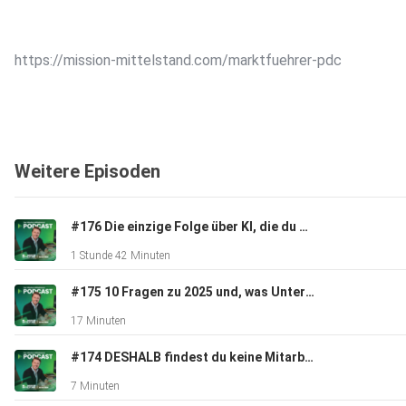
https://mission-mittelstand.com/marktfuehrer-pdc
Der Mission Mittelstand Montageservice ist jetzt erhältlich:
Weitere Episoden
https://mission-mittelstand.com/montageservice-pdc
#176 Die einzige Folge über KI, die du brauchst!
1 Stunde 42 Minuten
#175 10 Fragen zu 2025 und, was Unternehmer jetzt für 2026 wissen müssen
Deutschlands erstes digitales Leadership-Training für einen
17 Minuten
hochprofitablen Betriebsablauf:
#174 DESHALB findest du keine Mitarbeiter! (so geht es richtig)
7 Minuten
https://mission-mittelstand.com/lst-pdc