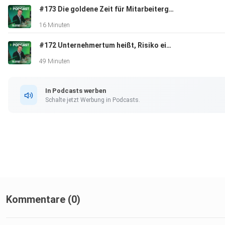
#173 Die goldene Zeit für Mitarbeitergewinnung – warum JETZT dein Vorteil beginnt
16 Minuten
#172 Unternehmertum heißt, Risiko einzugehen | Experten-Talk mit Dieter Lange
Melde dich jetzt zum Führungskräftetraining an:
49 Minuten
https://mission-mittelstand.com/fkt-pdc
In Podcasts werben
Schalte jetzt Werbung in Podcasts.
Buche jetzt dein unverbindliches Geschäftsführer Gespräch
unter:
https://matthias-aumann.de/podcast
Kommentare (0)