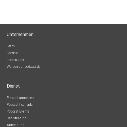
Unternehmen
Team
Karriere
Impressum
Werben auf podcast.de
Dienst
Podcast anmelden
Podcast hochladen
Podcast-Events
Registrierung
Anmeldung