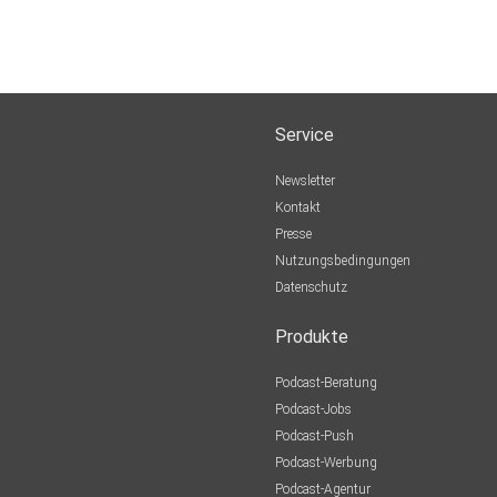
Service
Newsletter
Kontakt
Presse
Nutzungsbedingungen
Datenschutz
Produkte
Podcast-Beratung
Podcast-Jobs
Podcast-Push
Podcast-Werbung
Podcast-Agentur