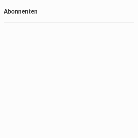
Eddys YT-Account:
Abonnenten
https://www.youtube.com/@donfun383