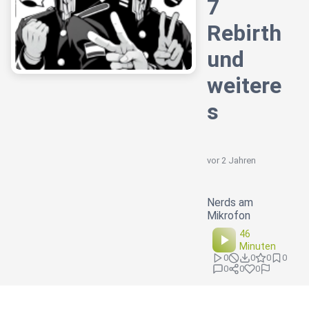
7
Rebirth
und
weitere
s
vor 2 Jahren
Nerds am
Mikrofon
46
Minuten
0
0
0
0
0
0
0