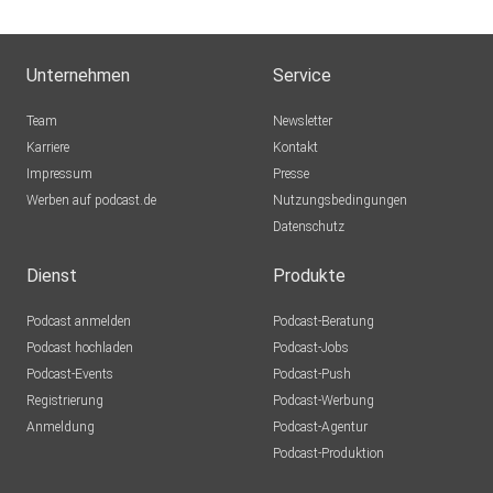
Unternehmen
Service
Team
Newsletter
Karriere
Kontakt
Impressum
Presse
Werben auf podcast.de
Nutzungsbedingungen
Datenschutz
Dienst
Produkte
Podcast anmelden
Podcast-Beratung
Podcast hochladen
Podcast-Jobs
Podcast-Events
Podcast-Push
Registrierung
Podcast-Werbung
Anmeldung
Podcast-Agentur
Podcast-Produktion