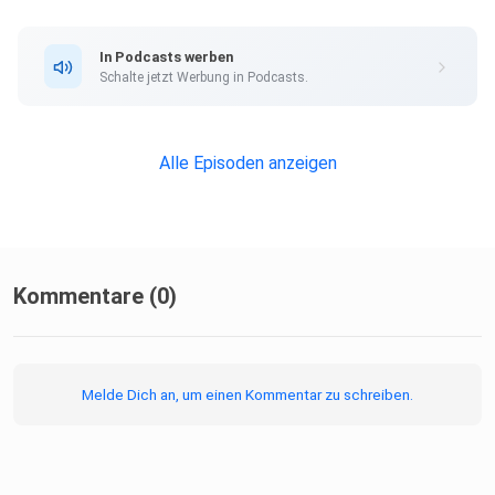
reisen. Denn hier gibt's mehr als nur ein Spiel - hier gibt's
das
In Podcasts werben
volle Entertainment-Paket!
Schalte jetzt Werbung in Podcasts.
Wie ist eure Meinung zu den angesprochenen Themen?
Alle Episoden anzeigen
Schreibt es
uns gerne eure Meinungen dazu, an folgender Mailadresse
oder bei
Instagram:
Kommentare (0)
zockenundzappen@gmx.de
Melde Dich an, um einen Kommentar zu schreiben.
https://www.instagram.com/vonsoleik