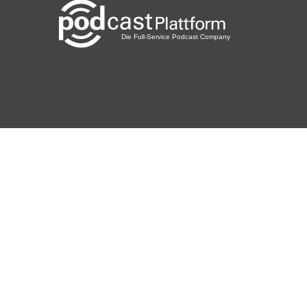
ollesTantchen
Nö
PMW007
Wien
MrsNoebas
Zürich
Sharan
Zuzgen
anni7976
Bad Liebenzell
zb7zrk8c
vklassen
Warendorf