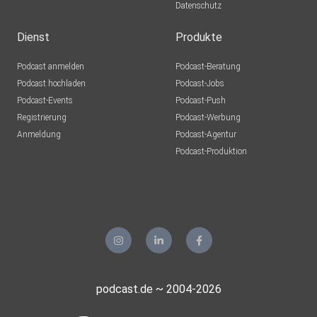
Datenschutz
Nick93
Dienst
Produkte
b4numsqu
Podcast anmelden
Podcast-Beratung
Nürnberg
Podcast hochladen
Podcast-Jobs
Podcast-Events
Podcast-Push
HWasserberg
Registrierung
Podcast-Werbung
Berlin
Anmeldung
Podcast-Agentur
Podcast-Produktion
eigszmfd
Tigger2023
Köln
UBUB
Gevelsberg
Alexandra2811
podcast.de ~ 2004-2026
Timelkam