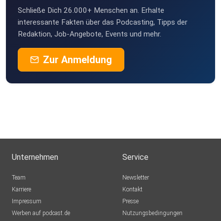
Schließe Dich 26.000+ Menschen an. Erhalte
fwevmwxd
interessante Fakten über das Podcasting, Tipps der
Wien
Redaktion, Job-Angebote, Events und mehr.
RobertWinterstone
Zur Anmeldung
Laichingen
erstbefahrung
Braunau am Inn
Pinske86
Wuppertal
TomReal
Hamburg
Unternehmen
Service
MP007
Team
Newsletter
Wuppertal
Karriere
Kontakt
Impressum
Alterschuster
Presse
Werben auf podcast.de
Lehrensteinsfeld
Nutzungsbedingungen