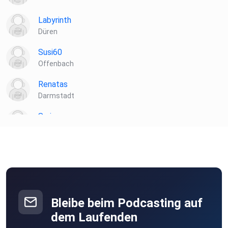
Labyrinth
Düren
Susi60
Offenbach
Renatas
Darmstadt
Syringa
Hemishofen
rbergerle
Leinfelden-Echterdingen
Makr
Hamburg
Bleibe beim Podcasting auf
hjs66hbx
dem Laufenden
Deutschland