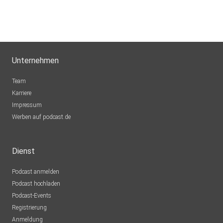
Unternehmen
Team
Karriere
Impressum
Werben auf podcast.de
Dienst
Podcast anmelden
Podcast hochladen
Podcast-Events
Registrierung
Anmeldung