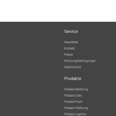
Service
Newsletter
Kontakt
Presse
Nutzungsbedingungen
Datenschutz
Produkte
Podcast-Beratung
Podcast-Jobs
Podcast-Push
Podcast-Werbung
Podcast-Agentur