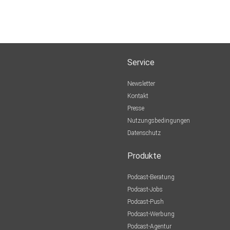
Service
Newsletter
Kontakt
Presse
Nutzungsbedingungen
Datenschutz
Produkte
Podcast-Beratung
Podcast-Jobs
Podcast-Push
Podcast-Werbung
Podcast-Agentur