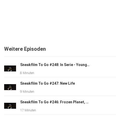
Weitere Episoden
Sneakfilm To Go #248: In Serie - Young Rock
8 Minuten
Sneakfilm To Go #247: New Life
9 Minuten
Sneakfilm To Go #246: Frozen Planet, Warten auf'n Bus - Staffel 2
17 Minuten