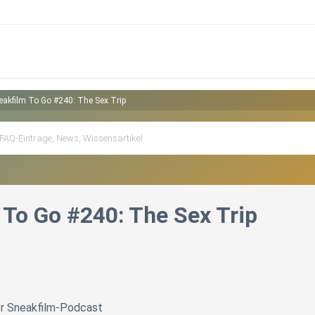
eakfilm To Go #240: The Sex Trip
 To Go #240: The Sex Trip
er Sneakfilm-Podcast