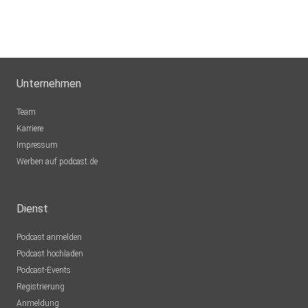
Unternehmen
Team
Karriere
Impressum
Werben auf podcast.de
Dienst
Podcast anmelden
Podcast hochladen
Podcast-Events
Registrierung
Anmeldung