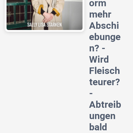
orm
mehr
Abschi
ebunge
n? -
Wird
Fleisch
teurer?
-
Abtreib
ungen
bald