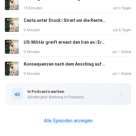
https://www.tagesschau.de/wirtschaft/verbraucher/mehr
10 Minuten
vor 4 Tagen
wertsteuer-fleisch-100.html
https://www.zeit.de/wirtschaft/2024-04/fleisch-
Ceuta unter Druck | Streit um die Rente mit 63 | Trump stoppt Iran-Angriffe
fleischpreise-anhebung-mehrwertsteuer
9 Minuten
vor 6 Tagen
Abtreibungen:
https://www.dasding.de/newszone/werden-abtreibungen-
US-Militär greift erneut den Iran an | Erdüberlastungstag | Diskussion zur Senkung der Fünf-Prozent-Hürde
legal-100.html
9 Minuten
vor 1 Woche
https://www.zdf.de/nachrichten/politik/deutschland/abtre
Konsequenzen nach dem Anschlag auf dem CSD | US-Justizministerium reicht Eilantrag für Wahlrechtsänderungen ein
ibung-kommission-familienministerium-100.html
https://linktr.ee/die_informantin
9 Minuten
vor 1 Woche
In Podcasts werben
Schalte jetzt Werbung in Podcasts.
Alle Episoden anzeigen