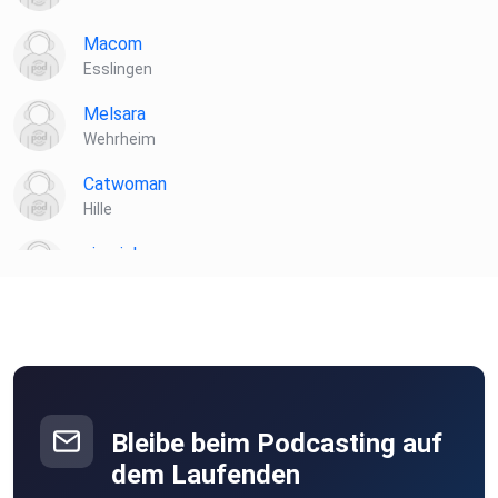
Macom
Esslingen
Melsara
Wehrheim
Catwoman
Hille
siemich
Gerlingen
Anhennemann
Hamburg
bilhaboom
Hamburg
Bleibe beim Podcasting auf
Betzy
dem Laufenden
Kiel