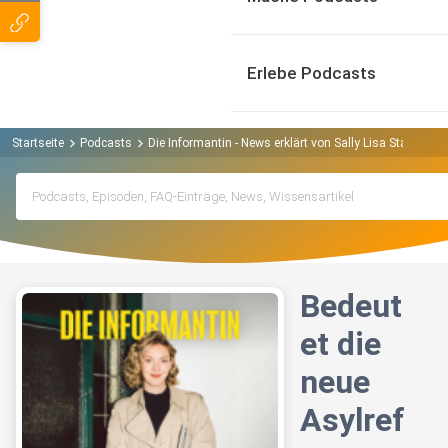
Erlebe Podcasts
Startseite
Podcasts
Die Informantin - News erklärt von Sally Lisa Starken P
Bedeut
et die
neue
Asylref