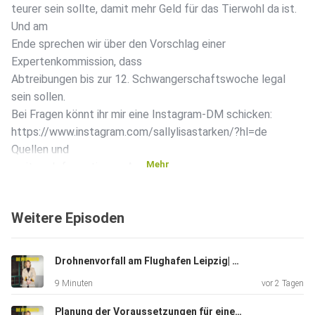
teurer sein sollte, damit mehr Geld für das Tierwohl da ist.
Und am
Ende sprechen wir über den Vorschlag einer
Expertenkommission, dass
Abtreibungen bis zur 12. Schwangerschaftswoche legal
sein sollen.
Bei Fragen könnt ihr mir eine Instagram-DM schicken:
https://www.instagram.com/sallylisastarken/?hl=de
Quellen und
Mehr
weitere Informationen: Asyl:
https://www.tagesschau.de/ausland/eu-asylreform-
112.html
Weitere Episoden
https://www.spiegel.de/politik/eu-parlament-stimmt-fuer-
asylreform-a-b14619f3-c0eb-485e-a8d5-8a49900b0bf2
https://www.tagesspiegel.de/politik/europa-grune-
Drohnenvorfall am Flughafen Leipzig| Einigung zwischen dem Iran und Oman | Nachfolge von Bundespräsident Steinmeier
stimmten-gegen-asylreform-realos-in-deutschland-sind-
9 Minuten
vor 2 Tagen
verargert-uber-ihre-kollegen-11496392.html
Fleisch:
Planung der Voraussetzungen für einen Zivildienst | Sondersitzung zum Anschlag auf dem CSD | Klagen gegen Trumps Zölle