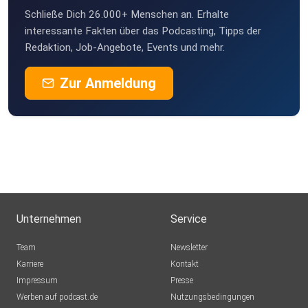
Schließe Dich 26.000+ Menschen an. Erhalte
vitweb
interessante Fakten über das Podcasting, Tipps der
Netphen
Redaktion, Job-Angebote, Events und mehr.
7jf4pqwq
Zur Anmeldung
joerg.stowasser
Fun3121
Unternehmen
Service
Team
Newsletter
Karriere
Kontakt
Impressum
Presse
Werben auf podcast.de
Nutzungsbedingungen