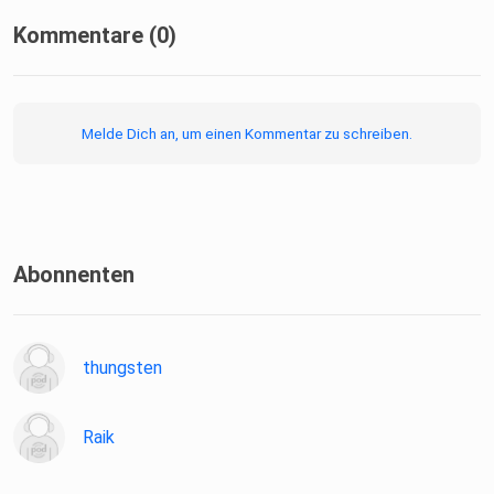
Kommentare (0)
Episode "Gibt es das Wasserfallmodell überhaupt?"
Melde Dich an, um einen Kommentar zu schreiben.
Blog "Wasserfall-Modell? LOL!"
Abonnenten
Episode "Are We Engineers?" with Hillel Wayne
thungsten
Raik
Vortrag "Architektur: bitte nicht zukunftssicher!"