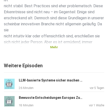
nicht stabil. Best Practices sind eher problematisch. Diese
Erkenntnisse sind nicht neu – im Gegenteil: Einige sind
erschreckend alt. Dennoch sind diese Grundlagen in unserer
scheinbar innovativen Branche nicht allgemein geläufig. Da
sie
nicht intuitiv klar oder offensichtlich sind, erschließen sie
sich nicht jeder Person. Aber es ist ermüdend, immer
Mehr
wieder auf
sie hinzuweisen. Idealerweise müssten wir sie nicht immer
wieder
Weitere Episoden
aus Neue vermitteln. Diese Themen sollten mindestens
unter
IT-Professionals als unumstößliche Wahrheiten verankert
LLM-basierte Systeme sicher machen mit Sönke Magnussen
werden.
26 Minuten
vor 5 Tagen
Dieser Talk könnte ein erster Schritt in diese Richtung sein.
Bewusste Entscheidungen Europas Zukunft liegt in unseren Händen (TechRiders Summit Special)
18 Minuten
vor 1 Woche