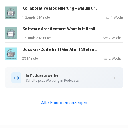
Kollaborative Modellierung - warum und wie funktioniert Event Storming in der Praxis
Episode "Menschenzentrierte Softwareentwicklung" mit
1 Stunde 3 Minuten
vor 1 Woche
Prof.
Dr. Christiane Floyd
Software Architecture: What Is It Really About? A Discussion with James Coplien
1 Stunde 5 Minuten
vor 2 Wochen
Docs-as-Code trifft GenAI mit Stefan Zörner
28 Minuten
vor 2 Wochen
Bericht über das SAGE-System
In Podcasts werben
Schalte jetzt Werbung in Podcasts.
The Leprechauns of Software Engineering by Laurent
Alle Episoden anzeigen
Bossavit