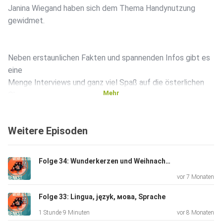
Janina Wiegand haben sich dem Thema Handynutzung
gewidmet.
Neben erstaunlichen Fakten und spannenden Infos gibt es
eine
Menge Interviews und ganz viel Spaß auf die österlichen
Mehr
Ohren.
Weitere Episoden
Mit dabei: Robin, Leon, Mila, Annika, Ecrin, Su, Semih, Ahmet
und
Finja.
Folge 34: Wunderkerzen und Weihnachtskugeln
vor 7 Monaten
Folge 33: Lingua, język, мова, Sprache
1 Stunde 9 Minuten
vor 8 Monaten