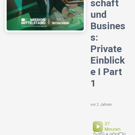
schaft
und
Busines
s:
Private
Einblick
e I Part
1
vor 2 Jahren
37
Minuten
0
0
0
0