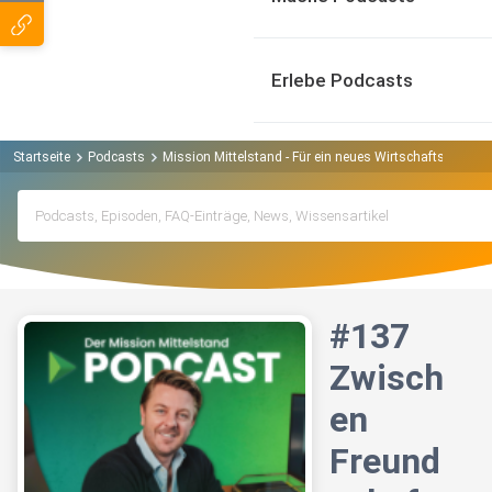
Erlebe Podcasts
Startseite
Podcasts
Mission Mittelstand - Für ein neues Wirtschaftswunder
#137
Zwisch
en
Freund