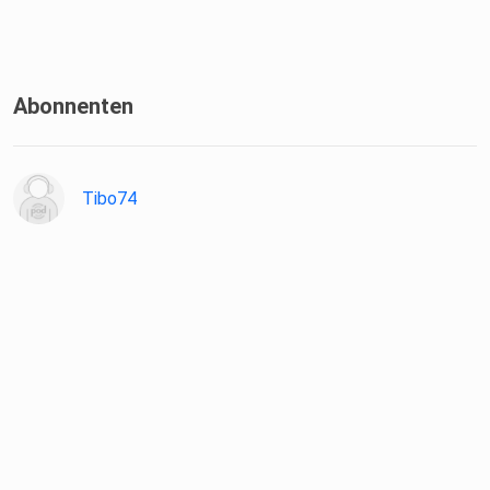
hochprofitablen Betriebsablauf:
https://mission-mittelstand.com/lst-pdc
Abonnenten
Tibo74
Melde dich jetzt zum Führungskräftetraining an:
https://mission-mittelstand.com/fkt-pdc