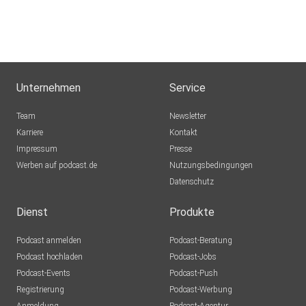
Unternehmen
Service
Team
Newsletter
Karriere
Kontakt
Impressum
Presse
Werben auf podcast.de
Nutzungsbedingungen
Datenschutz
Dienst
Produkte
Podcast anmelden
Podcast-Beratung
Podcast hochladen
Podcast-Jobs
Podcast-Events
Podcast-Push
Registrierung
Podcast-Werbung