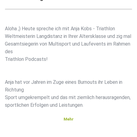
Aloha ;) Heute spreche ich mit Anja Kobs - Triathlon
Weltmeisterin Langdistanz in Ihrer Altersklasse und zig mal
Gesamtsiegerin von Multisport und Laufevents im Rahmen
des
Triathlon Podcasts!
Anja hat vor Jahren im Zuge eines Burnouts ihr Leben in
Richtung
Sport umgekrempelt und das mit ziemlich herausragenden,
sportlichen Erfolgen und Leistungen.
Mehr
Wann und wie es bei Anja mit dem Triathlon losging, welche
weiteren Sportarten sie erfolgreich ausübt, wie sie sich auf