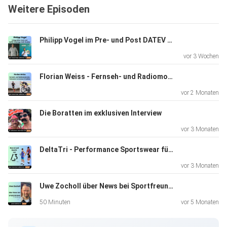
Weitere Episoden
sportliche Herausforderungen vorbereitet, was sie in der
Saison
2024 sportlich vorhat, wofür sie sich ehrenamtlich
Philipp Vogel im Pre- und Post DATEV Challenge Roth Race Talk 2026
engagiert und
vor 3 Wochen
so einiges mehr erfährst Du in der heutigen Triathlon
Podcast
Florian Weiss - Fernseh- und Radiomoderator, Vater, Podcaster und Ironman Triathlet
Folge.
vor 2 Monaten
Die Boratten im exklusiven Interview
Jetzt anhören im Podcast Player Deiner Wahl !
vor 3 Monaten
DeltaTri - Performance Sportswear für Athlet:innen
Shownotes:
vor 3 Monaten
Uwe Zocholl über News bei Sportfreund Coaching
Website von Anja Kobs => https://anjakobs.eu/
50 Minuten
vor 5 Monaten