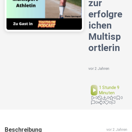
zur
erfolgre
ichen
Multisp
ortlerin
vor 2 Jahren
1 Stunde 9
Minuten
0
0
0
0
0
0
0
Beschreibung
vor 2 Jahren