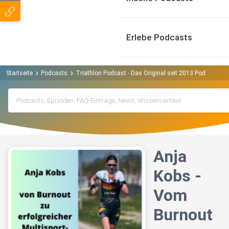
Erlebe Podcasts
Startseite
Podcasts
Triathlon Podcast - Das Original seit 2013 Podcast
A
Anja
Kobs -
Vom
Burnout