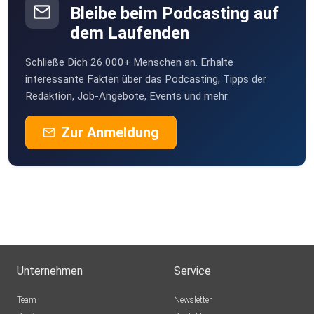
Ich mag Deinen Stil. Du siehst immer toll aus!
Bleibe beim Podcasting auf
dem Laufenden
Sie sind wunderbar! Ich wünsche ihnen einen wunderbaren
Tag!
Schließe Dich 26.000+ Menschen an. Erhalte
interessante Fakten über das Podcasting, Tipps der
Redaktion, Job-Angebote, Events und mehr.
Zur Anmeldung
Unternehmen
Service
Team
Newsletter