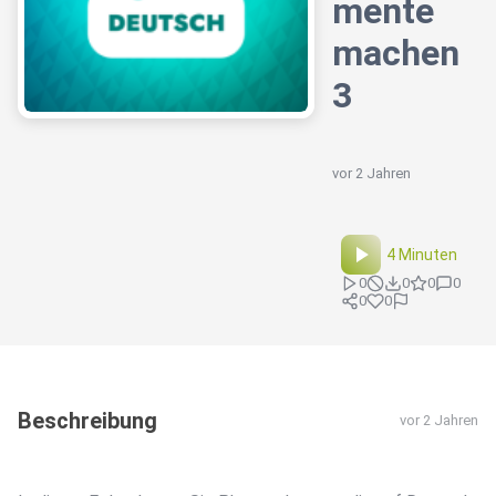
mente
machen
3
vor 2 Jahren
4 Minuten
0
0
0
0
0
0
Beschreibung
vor 2 Jahren