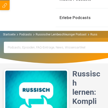
Erlebe Podcasts
Startseite
Podcasts
Russischer Lernbeschleuniger Podcast
Russisch ler
Russisc
h
lernen:
Kompli