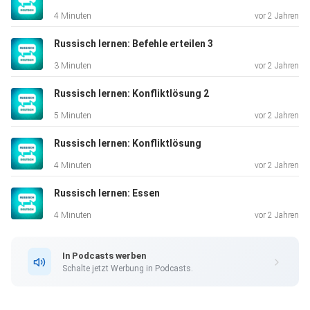
4 Minuten
vor 2 Jahren
Sehen Sie sich die vollständige Liste der deutschen und
russischen Redewendungen in dieser Folge an.
Russisch lernen: Befehle erteilen 3
3 Minuten
vor 2 Jahren
Kontaktieren Sie uns mit Feedback und Ideen:
Russisch lernen: Konfliktlösung 2
languagelearningaccelerator@gmail.com
5 Minuten
vor 2 Jahren
Russisch lernen: Konfliktlösung
Sätze in dieser Folge:
4 Minuten
vor 2 Jahren
Russisch lernen: Essen
Ich bin so froh dich getroffen zu haben!
4 Minuten
vor 2 Jahren
Du bist wunderschön!
In Podcasts werben
Schalte jetzt Werbung in Podcasts.
Du bist so schön.