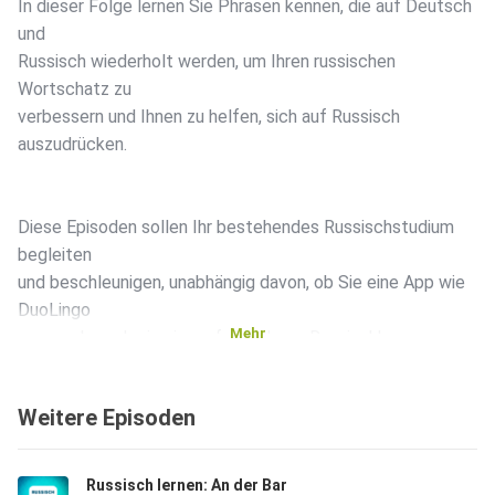
In dieser Folge lernen Sie Phrasen kennen, die auf Deutsch
und
Russisch wiederholt werden, um Ihren russischen
Wortschatz zu
verbessern und Ihnen zu helfen, sich auf Russisch
auszudrücken.
Diese Episoden sollen Ihr bestehendes Russischstudium
begleiten
und beschleunigen, unabhängig davon, ob Sie eine App wie
DuoLingo
Mehr
verwenden oder in einem formelleren Russischkurs
eingeschrieben
sind. Je mehr Sie Ihr Gehirn russischen Audioinhalten
Weitere Episoden
aussetzen,
desto schneller lernen Sie.
Russisch lernen: An der Bar