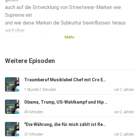
auch auf die Entwicklung von Streetwear-Marken wie
Supreme ein
und wie diese Marken die Subkultur beeinflussen. hinaus
wird über
Mehr
den Einfluss von Sell-outs auf Marken und die Veränderung
der
Wahrnehmung von Marken bei jüngeren Generationen
Weitere Episoden
gesprochen. Es
geht um verschiedene Themen im Zusammenhang mit
Subkulturen,
Traumberuf Musiklabel Chef mit Cro Entdecker Sebastian Andrej Schweizer
Urban Culture und Streetwear diskutiert. Es wird über den
1 Stunde 2 Minuten
vor 2 Jahren
Wandel
der Zeit und die Einbindung von Subkulturen in die
Obama, Trump, US-Wahlkampf und Hip Hop mit Julius van de Laar
Mainstream-Kultur gesprochen.
49 Minuten
vor 2 Jahren
"Die Währung, die für mich zählt ist Reputation!" mit Peter Grosskopf Teil 2
37 Minuten
vor 2 Jahren