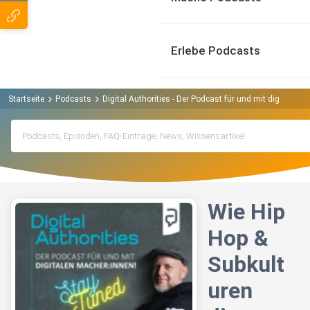
Erlebe Podcasts
Startseite
Podcasts
Digital Authorities - Der Podcast für und mit digitalen
Wie Hip
Hop &
Subkult
uren