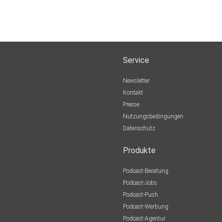
Service
Newsletter
Kontakt
Presse
Nutzungsbedingungen
Datenschutz
Produkte
Podcast-Beratung
Podcast-Jobs
Podcast-Push
Podcast-Werbung
Podcast-Agentur