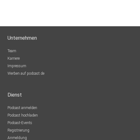
Dreamy
Schaffhausen
KatjaMeyer
Unternehmen
Martfeld
Team
Karriere
Impressum
Werben auf podcast.de
Dienst
Podcast anmelden
Podcast hochladen
Podcast-Events
Registrierung
Anmeldung