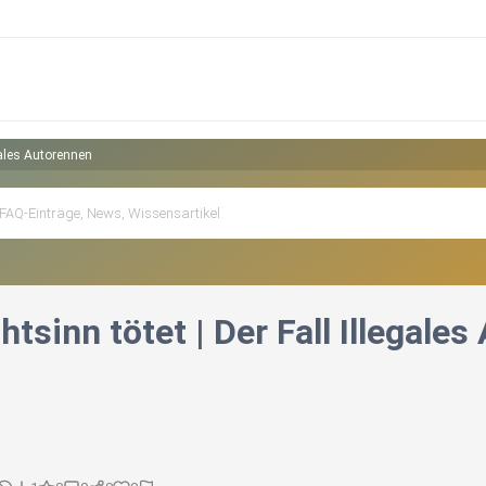
egales Autorennen
tsinn tötet | Der Fall Illegale