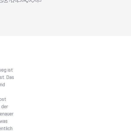
1
0
0
0
0
eg ist
st. Das
und
bst
 der
genauer
 was
ntlich