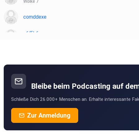
Wolke 7
comddexe
e6ffib6a
Golssen
WunderleMargareta
Hausen im Wiesental
Liki
Bleibe beim Podcasting auf de
pmgps854
Schließe Dich 26.000+ Menschen an. Erhalte interessante Fak
m1u8ofbn
Zur Anmeldung
Moers
Hank26
Hude