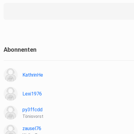
Abonnenten
KathrinHe
Lexi1976
py3ffcdd
Tönisvorst
zausel76