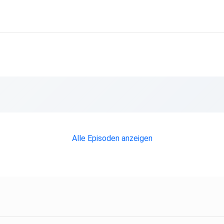
k.com/@funk
 aber
Alle Episoden anzeigen