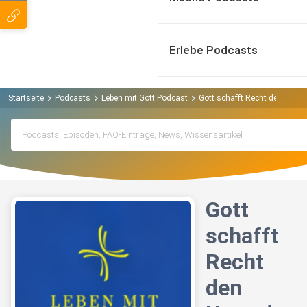
Erlebe Podcasts
Startseite
Podcasts
Leben mit Gott Podcast
Gott schafft Recht den Unter
Gott
schafft
Recht
den