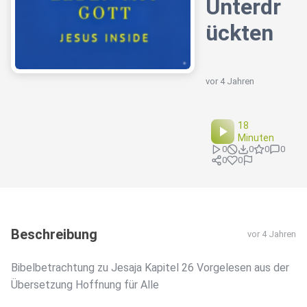
Unterdr
ückten
vor 4 Jahren
18
Minuten
0
0
0
0
0
0
Beschreibung
vor 4 Jahren
Bibelbetrachtung zu Jesaja Kapitel 26 Vorgelesen aus der
Übersetzung Hoffnung für Alle