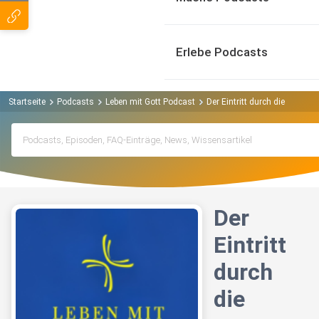
Erlebe Podcasts
Startseite
Podcasts
Leben mit Gott Podcast
Der Eintritt durch die enge Tü
Der
Eintritt
durch
die