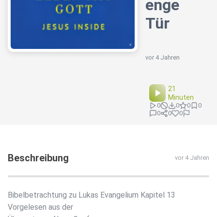
enge
Tür
vor 4 Jahren
21
Minuten
0
0
0
0
0
0
0
Beschreibung
vor 4 Jahren
Bibelbetrachtung zu Lukas Evangelium Kapitel 13
Vorgelesen aus der