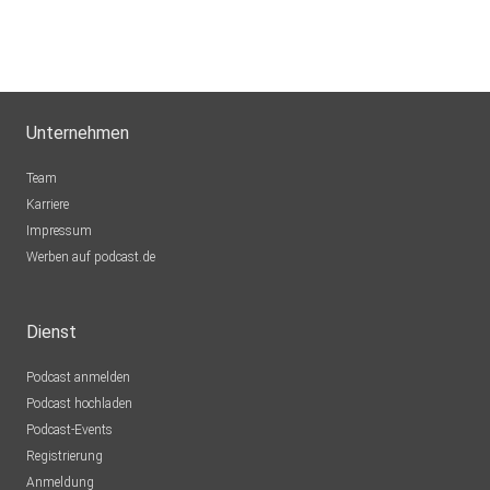
Unternehmen
Team
Karriere
Impressum
Werben auf podcast.de
Dienst
Podcast anmelden
Podcast hochladen
Podcast-Events
Registrierung
Anmeldung