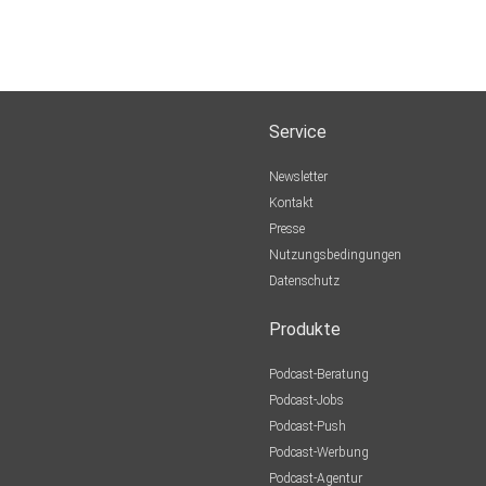
Service
Newsletter
Kontakt
Presse
Nutzungsbedingungen
Datenschutz
Produkte
Podcast-Beratung
Podcast-Jobs
Podcast-Push
Podcast-Werbung
Podcast-Agentur